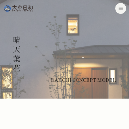
晴
天
葉
花
DAIICHI CONCEPT MODEL